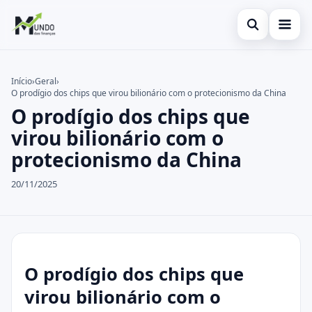
Abrir busca
Cartões
Início
›
Geral
›
O prodígio dos chips que virou bilionário com o protecionismo da China
Buscar no site
Economia
×
O prodígio dos chips que
Buscar por:
Finanças
virou bilionário com o
protecionismo da China
Pressione Enter para buscar ou ESC para fechar.
20/11/2025
O prodígio dos chips que
virou bilionário com o