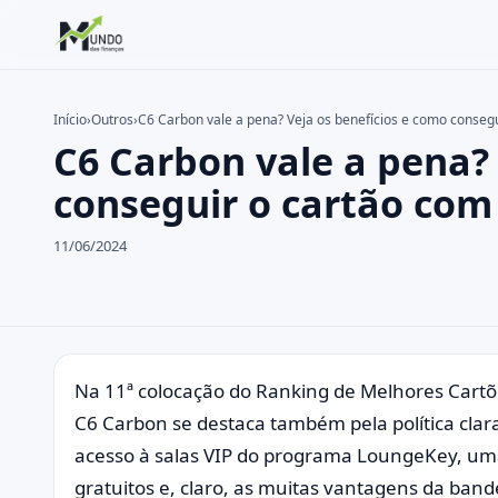
Início
›
Outros
›
C6 Carbon vale a pena? Veja os benefícios e como consegu
C6 Carbon vale a pena? 
Buscar no site
Buscar por:
conseguir o cartão com
Pressione Enter para buscar ou ESC para fechar.
11/06/2024
Na 11ª colocação do Ranking de Melhores Cartõe
C6 Carbon se destaca também pela política clar
acesso à salas VIP do programa LoungeKey, uma
gratuitos e, claro, as muitas vantagens da band