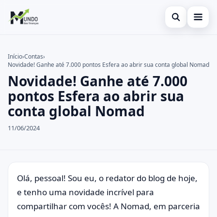
Abrir busca
Cartões
Início
›
Contas
›
Novidade! Ganhe até 7.000 pontos Esfera ao abrir sua conta global Nomad
Buscar no site
Economia
×
Novidade! Ganhe até 7.000
Buscar por:
Finanças
pontos Esfera ao abrir sua
conta global Nomad
Pressione Enter para buscar ou ESC para fechar.
11/06/2024
Olá, pessoal! Sou eu, o redator do blog de hoje,
e tenho uma novidade incrível para
compartilhar com vocês! A Nomad, em parceria