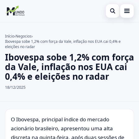
Abrir busca
Cartões
Início
›
Negocios
›
Ibovespa sobe 1,2% com força da Vale, inflação nos EUA cai 0,4% e
Buscar no site
Economia
×
eleições no radar
Ibovespa sobe 1,2% com força
Buscar por:
Finanças
da Vale, inflação nos EUA cai
Pressione Enter para buscar ou ESC para fechar.
0,4% e eleições no radar
18/12/2025
O Ibovespa, principal índice do mercado
acionário brasileiro, apresentou uma alta
discreta na quinta-feira, após duas sessões de