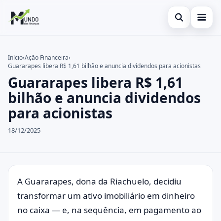
Abrir busca
Cartões
Início
›
Ação Financeira
›
Guararapes libera R$ 1,61 bilhão e anuncia dividendos para acionistas
Buscar no site
Economia
×
Guararapes libera R$ 1,61
Buscar por:
Finanças
bilhão e anuncia dividendos
para acionistas
Pressione Enter para buscar ou ESC para fechar.
18/12/2025
A Guararapes, dona da Riachuelo, decidiu
transformar um ativo imobiliário em dinheiro
no caixa — e, na sequência, em pagamento ao