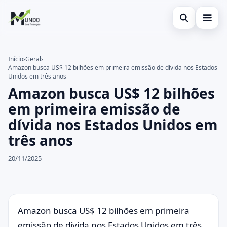
Abrir busca
Cartões
Início
›
Geral
›
Amazon busca US$ 12 bilhões em primeira emissão de dívida nos Estados
Buscar no site
Economia
×
Unidos em três anos
Amazon busca US$ 12 bilhões
Buscar por:
Finanças
em primeira emissão de
Pressione Enter para buscar ou ESC para fechar.
dívida nos Estados Unidos em
três anos
20/11/2025
Amazon busca US$ 12 bilhões em primeira
emissão de dívida nos Estados Unidos em três