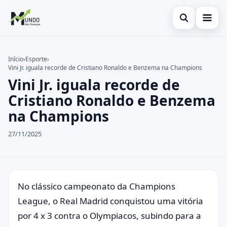
Abrir busca
Cartões
Início
›
Esporte
›
Vini Jr. iguala recorde de Cristiano Ronaldo e Benzema na Champions
Buscar no site
Economia
×
Vini Jr. iguala recorde de
Buscar por:
Finanças
Cristiano Ronaldo e Benzema
na Champions
Pressione Enter para buscar ou ESC para fechar.
27/11/2025
No clássico campeonato da Champions
League, o Real Madrid conquistou uma vitória
por 4 x 3 contra o Olympiacos, subindo para a