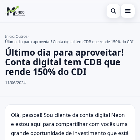
Abrir busca
Cartões
Início
›
Outros
›
Último dia para aproveitar! Conta digital tem CDB que rende 150% do CDI
Buscar no site
Economia
×
Último dia para aproveitar!
Buscar por:
Finanças
Conta digital tem CDB que
rende 150% do CDI
Pressione Enter para buscar ou ESC para fechar.
11/06/2024
Olá, pessoal! Sou cliente da conta digital Neon
e estou aqui para compartilhar com vocês uma
grande oportunidade de investimento que está