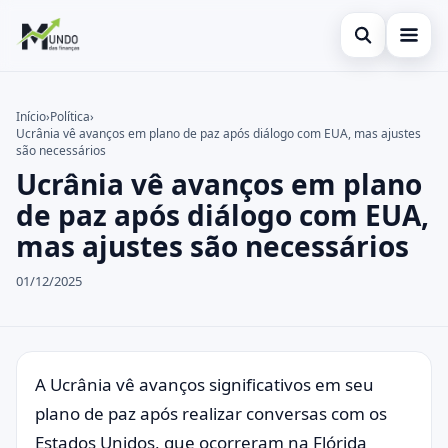
Abrir busca
Cartões
Início
›
Política
›
Ucrânia vê avanços em plano de paz após diálogo com EUA, mas ajustes
Buscar no site
Economia
×
são necessários
Ucrânia vê avanços em plano
Buscar por:
Finanças
de paz após diálogo com EUA,
Pressione Enter para buscar ou ESC para fechar.
mas ajustes são necessários
01/12/2025
A Ucrânia vê avanços significativos em seu
plano de paz após realizar conversas com os
Estados Unidos, que ocorreram na Flórida