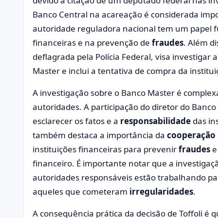
devido à citação de um deputado federal nas inv
Banco Central na acareação é considerada impor
autoridade reguladora nacional tem um papel f
financeiras e na prevenção de
fraudes
. Além di
deflagrada pela Polícia Federal, visa investigar
Master e inclui a tentativa de compra da institui
A investigação sobre o Banco Master é complexa 
autoridades. A participação do diretor do Banc
esclarecer os fatos e a
responsabilidade
das ins
também destaca a importância da
cooperação
instituições financeiras para prevenir
fraudes
e 
financeiro. É importante notar que a investig
autoridades responsáveis estão trabalhando para
aqueles que cometeram
irregularidades
.
A consequência prática da decisão de Toffoli é