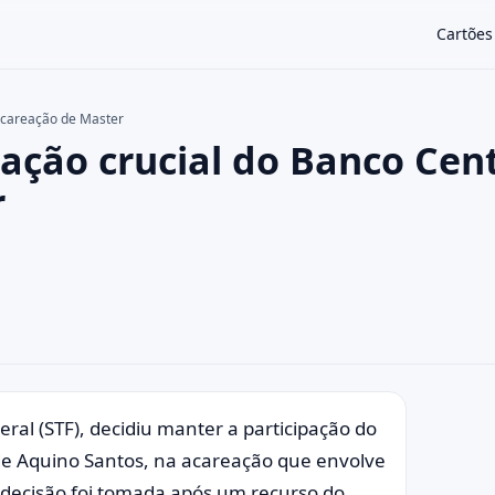
Cartões
 acareação de Master
ação crucial do Banco Cent
×
r
eral (STF), decidiu manter a participação do
n de Aquino Santos, na acareação que envolve
 decisão foi tomada após um recurso do