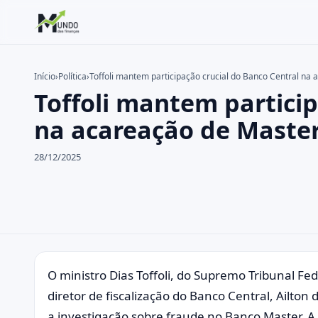
Início
›
Política
›
Toffoli mantem participação crucial do Banco Central na
Toffoli mantem particip
Buscar no site
Buscar por:
na acareação de Maste
Pressione Enter para buscar ou ESC para fechar.
28/12/2025
O ministro Dias Toffoli, do Supremo Tribunal Fed
diretor de fiscalização do Banco Central, Ailto
a investigação sobre fraude no Banco Master. A