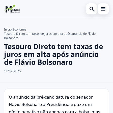
Abrir busca
Cartões
Início
›
Economia
›
Tesouro Direto tem taxas de juros em alta após anúncio de Flávio
Buscar no site
Economia
×
Bolsonaro
Tesouro Direto tem taxas de
Buscar por:
Finanças
juros em alta após anúncio
Pressione Enter para buscar ou ESC para fechar.
de Flávio Bolsonaro
11/12/2025
O anúncio da pré-candidatura do senador
Flávio Bolsonaro à Presidência trouxe um
efeito negativo não apenas para a bolsa, mas