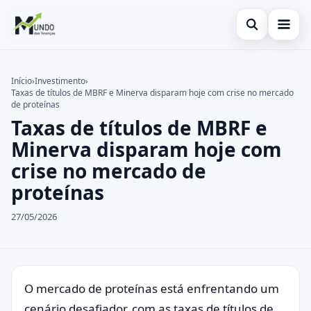
Abrir busca
Cartões
Início
›
Investimento
›
Taxas de títulos de MBRF e Minerva disparam hoje com crise no mercado
Buscar no site
Economia
×
de proteínas
Taxas de títulos de MBRF e
Buscar por:
Finanças
Minerva disparam hoje com
Pressione Enter para buscar ou ESC para fechar.
crise no mercado de
proteínas
27/05/2026
O mercado de proteínas está enfrentando um
cenário desafiador, com as taxas de títulos de