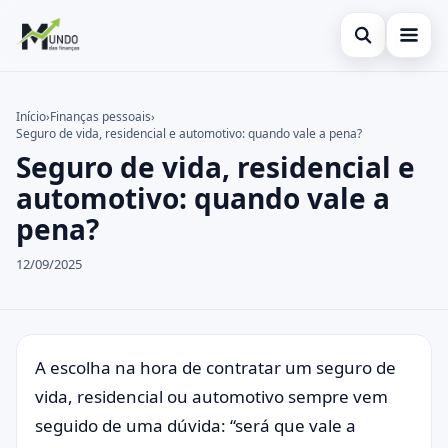
Abrir busca
Cartões
Início
›
Finanças pessoais
›
Seguro de vida, residencial e automotivo: quando vale a pena?
Buscar no site
Economia
×
Seguro de vida, residencial e
Buscar por:
Finanças
automotivo: quando vale a
pena?
Pressione Enter para buscar ou ESC para fechar.
12/09/2025
A escolha na hora de contratar um seguro de
vida, residencial ou automotivo sempre vem
seguido de uma dúvida: “será que vale a