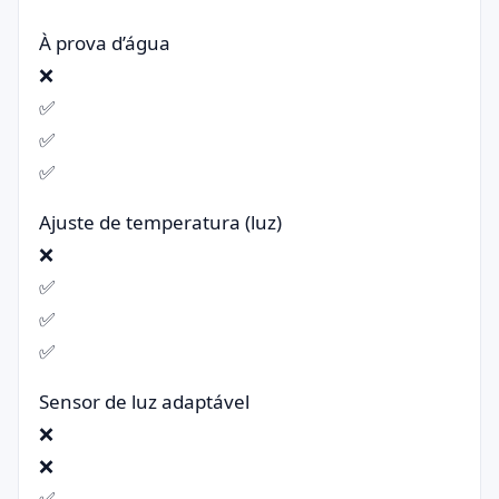
À prova d’água
❌
✅
✅
✅
Ajuste de temperatura (luz)
❌
✅
✅
✅
Sensor de luz adaptável
❌
❌
✅