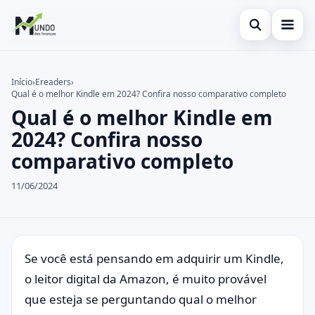
Abrir busca
Cartões
Início
›
Ereaders
›
Qual é o melhor Kindle em 2024? Confira nosso comparativo completo
Buscar no site
Economia
×
Qual é o melhor Kindle em
Buscar por:
Finanças
2024? Confira nosso
comparativo completo
Pressione Enter para buscar ou ESC para fechar.
11/06/2024
Se você está pensando em adquirir um Kindle,
o leitor digital da Amazon, é muito provável
que esteja se perguntando qual o melhor