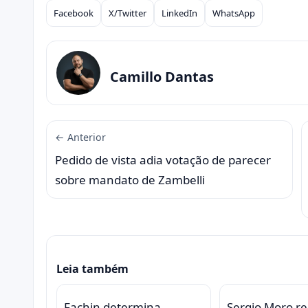
Facebook
X/Twitter
LinkedIn
WhatsApp
Compartilhar
Camillo Dantas
← Anterior
Pedido de vista adia votação de parecer
sobre mandato de Zambelli
Leia também
Fachin determina
Sergio Moro r