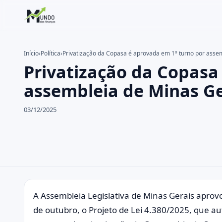
Início
›
Política
›
Privatização da Copasa é aprovada em 1º turno por asse
Privatização da Copasa
Buscar no site
Buscar por:
assembleia de Minas Ge
Pressione Enter para buscar ou ESC para fechar.
03/12/2025
A Assembleia Legislativa de Minas Gerais aprovo
de outubro, o Projeto de Lei 4.380/2025, que aut