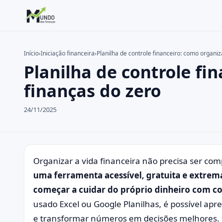
Início
›
Iniciação financeira
›
Planilha de controle financeiro: como organiz
Planilha de controle fi
Buscar no site
Buscar por:
finanças do zero
Pressione Enter para buscar ou ESC para fechar.
24/11/2025
Organizar a vida financeira não precisa ser comp
uma ferramenta acessível, gratuita e extre
começar a cuidar do próprio dinheiro com co
usado Excel ou Google Planilhas, é possível apre
e transformar números em decisões melhores.