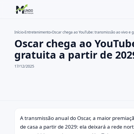
Início
›
Entretenimento
›
Oscar chega ao YouTube: transmissão ao vivo e gr
Oscar chega ao YouTube
Buscar no site
Buscar por:
gratuita a partir de 202
Pressione Enter para buscar ou ESC para fechar.
17/12/2025
A transmissão anual do Oscar, a maior premiaçã
de casa a partir de 2029: ela deixará a rede no