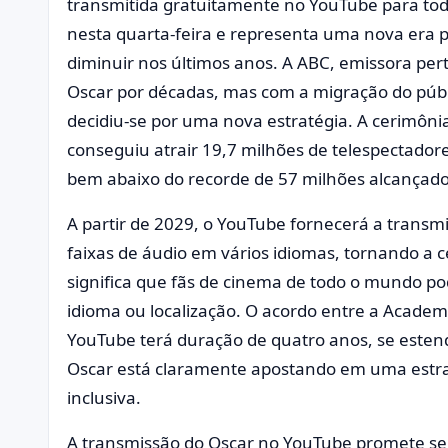
transmitida gratuitamente no YouTube para to
nesta quarta-feira e representa uma nova era p
diminuir nos últimos anos. A ABC, emissora per
Oscar por décadas, mas com a migração do públ
decidiu-se por uma nova estratégia. A cerimôn
conseguiu atrair 19,7 milhões de telespectado
bem abaixo do recorde de 57 milhões alcançad
A partir de 2029, o YouTube fornecerá a transm
faixas de áudio em vários idiomas, tornando a c
significa que fãs de cinema de todo o mundo po
idioma ou localização. O acordo entre a Academ
YouTube terá duração de quatro anos, se este
Oscar está claramente apostando em uma estrat
inclusiva.
A transmissão do Oscar no YouTube promete s