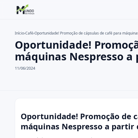
Início
›
Café
›
Oportunidade! Promoção de cápsulas de café para máquinas
Oportunidade! Promoção
Buscar no site
Buscar por:
máquinas Nespresso a p
Pressione Enter para buscar ou ESC para fechar.
11/06/2024
Oportunidade! Promoção de cá
máquinas Nespresso a partir