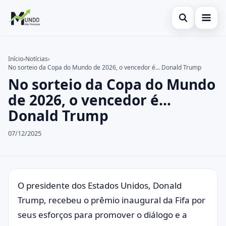
Abrir busca
Cartões
Início
›
Notícias
›
No sorteio da Copa do Mundo de 2026, o vencedor é… Donald Trump
Buscar no site
Economia
×
No sorteio da Copa do Mundo
Buscar por:
Finanças
de 2026, o vencedor é…
Donald Trump
Pressione Enter para buscar ou ESC para fechar.
07/12/2025
O presidente dos Estados Unidos, Donald
Trump, recebeu o prêmio inaugural da Fifa por
seus esforços para promover o diálogo e a