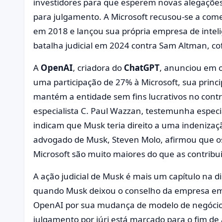
investidores para que esperem novas alegaçõe
para julgamento. A Microsoft recusou-se a com
em 2018 e lançou sua própria empresa de intelig
batalha judicial em 2024 contra Sam Altman, c
A
OpenAI
, criadora do
ChatGPT
, anunciou em 
uma participação de 27% à Microsoft, sua prin
mantém a entidade sem fins lucrativos no contr
especialista C. Paul Wazzan, testemunha especi
indicam que Musk teria direito a uma indenizaç
advogado de Musk, Steven Molo, afirmou que o
Microsoft são muito maiores do que as contribui
A ação judicial de Musk é mais um capítulo na 
quando Musk deixou o conselho da empresa em 
OpenAI por sua mudança de modelo de negócios
julgamento por júri está marcado para o fim de 