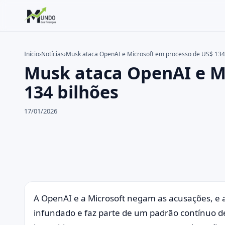
Início
›
Notícias
›
Musk ataca OpenAI e Microsoft em processo de US$ 134
Musk ataca OpenAI e M
Buscar no site
Buscar por:
134 bilhões
Pressione Enter para buscar ou ESC para fechar.
17/01/2026
A OpenAI e a Microsoft negam as acusações, e 
infundado e faz parte de um padrão contínuo 