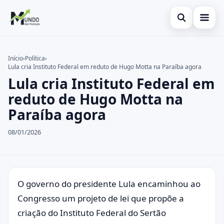
Abrir busca
Cartões
Início
›
Política
›
Lula cria Instituto Federal em reduto de Hugo Motta na Paraíba agora
Buscar no site
Economia
×
Lula cria Instituto Federal em
Buscar por:
Finanças
reduto de Hugo Motta na
Paraíba agora
Pressione Enter para buscar ou ESC para fechar.
08/01/2026
O governo do presidente Lula encaminhou ao
Congresso um projeto de lei que propõe a
criação do Instituto Federal do Sertão