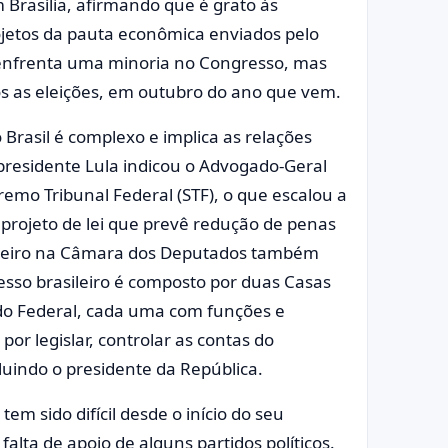
 Brasília, afirmando que é grato às
jetos da pauta econômica enviados pelo
 enfrenta uma minoria no Congresso, mas
ós as eleições, em outubro do ano que vem.
o Brasil é complexo e implica as relações
 O presidente Lula indicou o Advogado-Geral
emo Tribunal Federal (STF), o que escalou a
 projeto de lei que prevê redução de penas
aneiro na Câmara dos Deputados também
sso brasileiro é composto por duas Casas
do Federal, cada uma com funções e
or legislar, controlar as contas do
luindo o presidente da República.
em sido difícil desde o início do seu
alta de apoio de alguns partidos políticos.