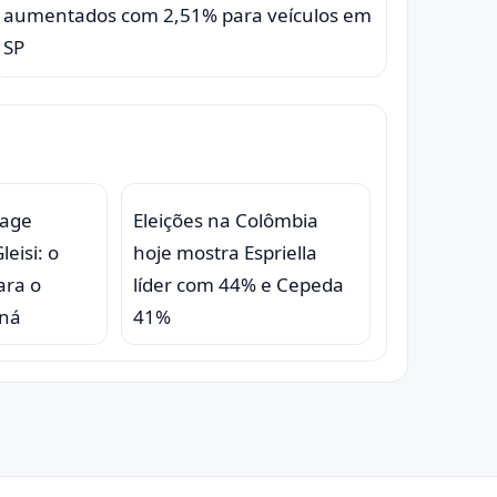
aumentados com 2,51% para veículos em
SP
eage
Eleições na Colômbia
eisi: o
hoje mostra Espriella
ara o
líder com 44% e Cepeda
aná
41%