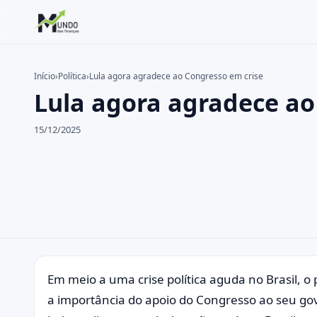
Início
›
Política
›
Lula agora agradece ao Congresso em crise
Lula agora agradece ao
Buscar no site
Buscar por:
15/12/2025
Pressione Enter para buscar ou ESC para fechar.
Em meio a uma crise política aguda no Brasil, o 
a importância do apoio do Congresso ao seu go