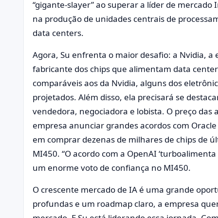
“gigante-slayer” ao superar a líder de mercado
na produção de unidades centrais de processa
data centers.
Agora, Su enfrenta o maior desafio: a Nvidia, a
fabricante dos chips que alimentam data centers
comparáveis aos da Nvidia, alguns dos eletrônico
projetados. Além disso, ela precisará se desta
vendedora, negociadora e lobista. O preço das
empresa anunciar grandes acordos com Oracle
em comprar dezenas de milhares de chips de ú
MI450. “O acordo com a OpenAI ‘turboalimenta 
um enorme voto de confiança no MI450.
O crescente mercado de IA é uma grande oport
profundas e um roadmap claro, a empresa quer g
mercado. E Su está liderando essa jornada. Com 