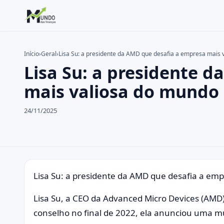
Início
›
Geral
›
Lisa Su: a presidente da AMD que desafia a empresa mais 
Lisa Su: a presidente 
Buscar no site
Buscar por:
mais valiosa do mundo
Pressione Enter para buscar ou ESC para fechar.
24/11/2025
Lisa Su: a presidente da AMD que desafia a em
Lisa Su, a CEO da Advanced Micro Devices (AMD)
conselho no final de 2022, ela anunciou uma m