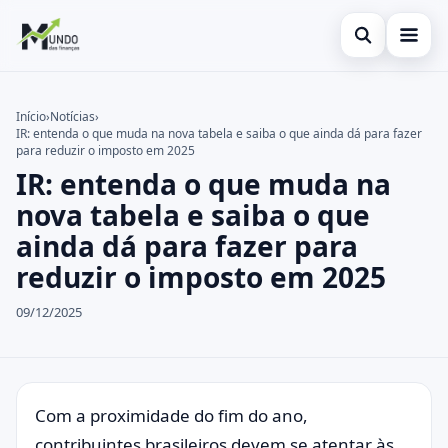
Abrir busca
Cartões
Início
›
Notícias
›
IR: entenda o que muda na nova tabela e saiba o que ainda dá para fazer
Buscar no site
Economia
×
para reduzir o imposto em 2025
IR: entenda o que muda na
Buscar por:
Finanças
nova tabela e saiba o que
Pressione Enter para buscar ou ESC para fechar.
ainda dá para fazer para
reduzir o imposto em 2025
09/12/2025
Com a proximidade do fim do ano,
contribuintes brasileiros devem se atentar às