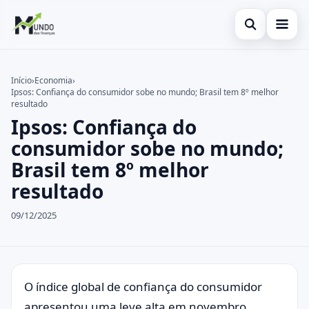
Abrir busca
Cartões
Início
›
Economia
›
Ipsos: Confiança do consumidor sobe no mundo; Brasil tem 8º melhor
Buscar no site
Economia
×
resultado
Ipsos: Confiança do
Buscar por:
Finanças
consumidor sobe no mundo;
Pressione Enter para buscar ou ESC para fechar.
Brasil tem 8º melhor
resultado
09/12/2025
O índice global de confiança do consumidor
apresentou uma leve alta em novembro,