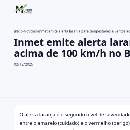
Início
›
Notícias
›
Inmet emite alerta laranja para tempestades e ventos a
Inmet emite alerta lar
Buscar no site
Buscar por:
acima de 100 km/h no B
Pressione Enter para buscar ou ESC para fechar.
02/12/2025
O alerta laranja é o segundo nível de severidad
entre o amarelo (cuidado) e o vermelho (perigo