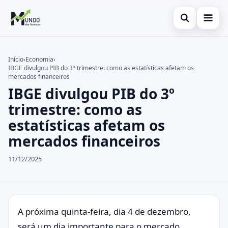
Abrir busca
Cartões
Início
›
Economia
›
IBGE divulgou PIB do 3º trimestre: como as estatísticas afetam os
Buscar no site
Economia
×
mercados financeiros
IBGE divulgou PIB do 3º
Buscar por:
Finanças
trimestre: como as
Pressione Enter para buscar ou ESC para fechar.
estatísticas afetam os
mercados financeiros
11/12/2025
A próxima quinta-feira, dia 4 de dezembro,
será um dia importante para o mercado