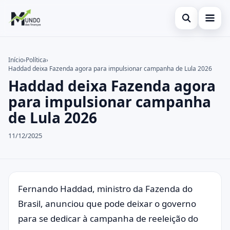
Abrir busca
Cartões
Início
›
Política
›
Haddad deixa Fazenda agora para impulsionar campanha de Lula 2026
Buscar no site
Economia
×
Haddad deixa Fazenda agora
Buscar por:
Finanças
para impulsionar campanha
de Lula 2026
Pressione Enter para buscar ou ESC para fechar.
11/12/2025
Fernando Haddad, ministro da Fazenda do
Brasil, anunciou que pode deixar o governo
para se dedicar à campanha de reeleição do