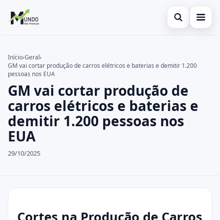
Abrir busca
Cartões
Início
›
Geral
›
GM vai cortar produção de carros elétricos e baterias e demitir 1.200
Buscar no site
Economia
×
pessoas nos EUA
GM vai cortar produção de
Buscar por:
Finanças
carros elétricos e baterias e
Pressione Enter para buscar ou ESC para fechar.
demitir 1.200 pessoas nos
EUA
29/10/2025
Cortes na Produção de Carros