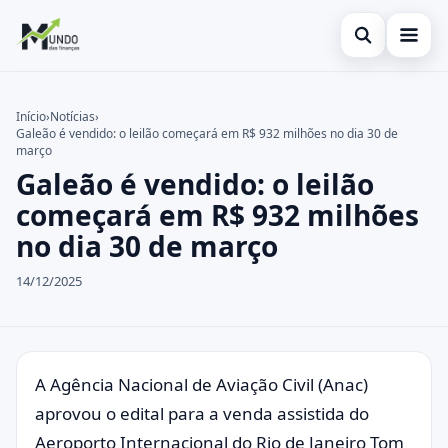
Abrir busca
Cartões
Início
›
Notícias
›
Galeão é vendido: o leilão começará em R$ 932 milhões no dia 30 de
Buscar no site
Economia
×
março
Galeão é vendido: o leilão
Buscar por:
Finanças
começará em R$ 932 milhões
Pressione Enter para buscar ou ESC para fechar.
no dia 30 de março
14/12/2025
A Agência Nacional de Aviação Civil (Anac)
aprovou o edital para a venda assistida do
Aeroporto Internacional do Rio de Janeiro Tom