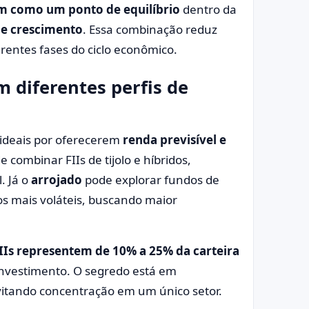
am como um ponto de equilíbrio
dentro da
de crescimento
. Essa combinação reduz
ferentes fases do ciclo econômico.
em diferentes perfis de
o ideais por oferecerem
renda previsível e
 combinar FIIs de tijolo e híbridos,
. Já o
arrojado
pode explorar fundos de
os mais voláteis, buscando maior
FIIs representem de 10% a 25% da carteira
investimento. O segredo está em
vitando concentração em um único setor.