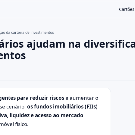
Cartões
ção da carteira de investimentos
ários ajudam na diversific
×
entos
gentes para reduzir riscos
e aumentar o
sse cenário,
os fundos imobiliários (FIIs)
va, liquidez e acesso ao mercado
óvel físico.