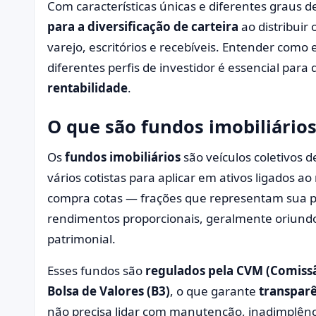
Com características únicas e diferentes graus de
para a diversificação de carteira
ao distribuir 
varejo, escritórios e recebíveis. Entender com
diferentes perfis de investidor é essencial par
rentabilidade
.
O que são fundos imobiliário
Os
fundos imobiliários
são veículos coletivos 
vários cotistas para aplicar em ativos ligados a
compra cotas — frações que representam sua pa
rendimentos proporcionais, geralmente oriundos
patrimonial.
Esses fundos são
regulados pela CVM (Comissã
Bolsa de Valores (B3)
, o que garante
transparê
não precisa lidar com manutenção, inadimplênci