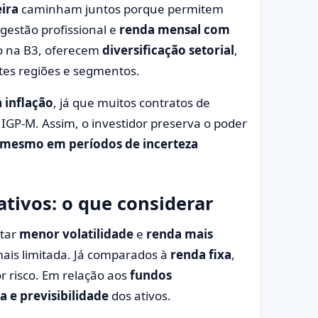
eira
caminham juntos porque permitem
 gestão profissional e
renda mensal com
ão na B3, oferecem
diversificação setorial
,
tes regiões e segmentos.
 inflação
, já que muitos contratos de
 IGP-M. Assim, o investidor preserva o poder
e mesmo em períodos de incerteza
tivos: o que considerar
ntar
menor volatilidade
e
renda mais
mais limitada. Já comparados à
renda fixa
,
 risco. Em relação aos
fundos
a e previsibilidade
dos ativos.