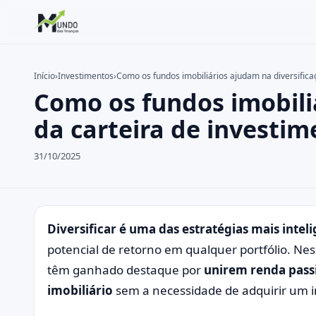
Início
›
Investimentos
›
Como os fundos imobiliários ajudam na diversifica
Como os fundos imobili
Buscar no site
Buscar por:
da carteira de investim
Pressione Enter para buscar ou ESC para fechar.
31/10/2025
Diversificar é uma das estratégias mais inteli
potencial de retorno em qualquer portfólio. Ne
têm ganhado destaque por
unirem renda passi
imobiliário
sem a necessidade de adquirir um im