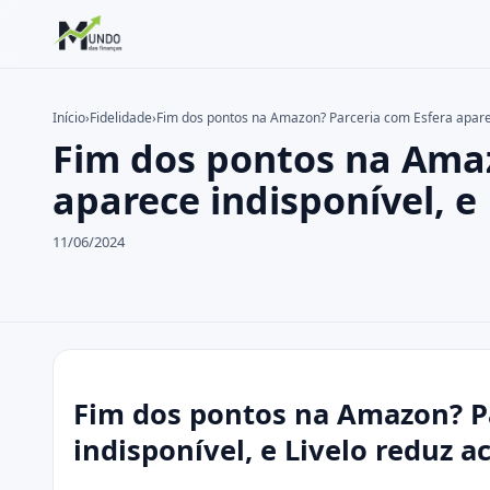
Início
›
Fidelidade
›
Fim dos pontos na Amazon? Parceria com Esfera aparec
Fim dos pontos na Amaz
Buscar no site
Buscar por:
aparece indisponível, e
Pressione Enter para buscar ou ESC para fechar.
11/06/2024
Fim dos pontos na Amazon? Pa
indisponível, e Livelo reduz 