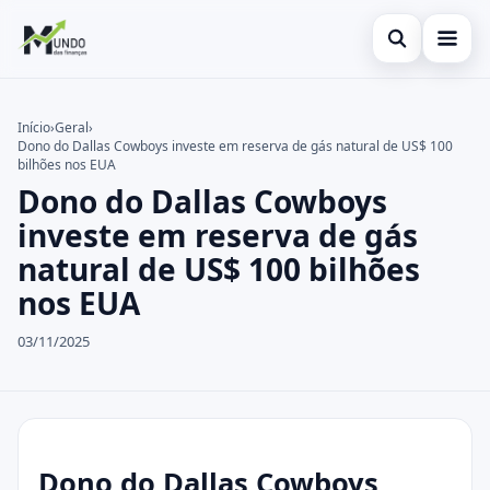
Abrir busca
Cartões
Início
›
Geral
›
Dono do Dallas Cowboys investe em reserva de gás natural de US$ 100
Buscar no site
Economia
×
bilhões nos EUA
Dono do Dallas Cowboys
Buscar por:
Finanças
investe em reserva de gás
Pressione Enter para buscar ou ESC para fechar.
natural de US$ 100 bilhões
nos EUA
03/11/2025
Dono do Dallas Cowboys