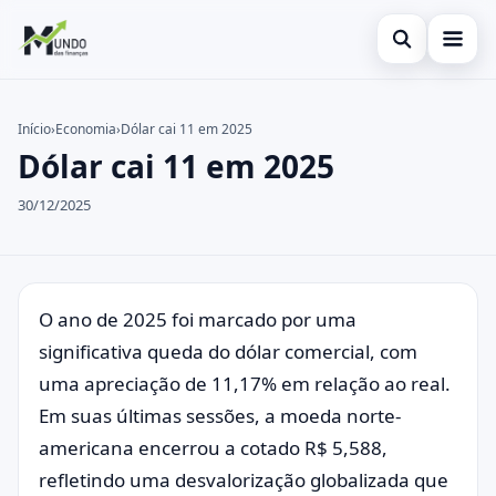
Abrir busca
Cartões
Início
›
Economia
›
Dólar cai 11 em 2025
Dólar cai 11 em 2025
Buscar no site
Economia
×
Buscar por:
30/12/2025
Finanças
Pressione Enter para buscar ou ESC para fechar.
O ano de 2025 foi marcado por uma
significativa queda do dólar comercial, com
uma apreciação de 11,17% em relação ao real.
Em suas últimas sessões, a moeda norte-
americana encerrou a cotado R$ 5,588,
refletindo uma desvalorização globalizada que