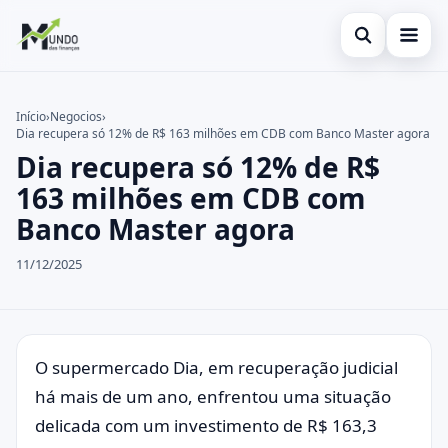
Abrir busca
Cartões
Início
›
Negocios
›
Dia recupera só 12% de R$ 163 milhões em CDB com Banco Master agora
Buscar no site
Economia
×
Dia recupera só 12% de R$
Buscar por:
Finanças
163 milhões em CDB com
Banco Master agora
Pressione Enter para buscar ou ESC para fechar.
11/12/2025
O supermercado Dia, em recuperação judicial
há mais de um ano, enfrentou uma situação
delicada com um investimento de R$ 163,3