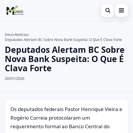
Abrir busca
Cartões
Início
›
Notícias
›
Deputados Alertam BC Sobre Nova Bank Suspeita: O Que É Clava Forte
Buscar no site
Economia
×
Deputados Alertam BC Sobre
Buscar por:
Finanças
Nova Bank Suspeita: O Que É
Clava Forte
Pressione Enter para buscar ou ESC para fechar.
20/01/2026
Os deputados federais Pastor Henrique Vieira e
Rogério Correia protocolaram um
requerimento formal ao Banco Central do