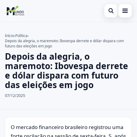
Abrir busca
Cartões
Início
›
Política
›
Depois da alegria, o maremoto: Ibovespa derrete e dólar dispara com
Buscar no site
Economia
×
futuro das eleições em jogo
Depois da alegria, o
Buscar por:
Finanças
maremoto: Ibovespa derrete
Pressione Enter para buscar ou ESC para fechar.
e dólar dispara com futuro
das eleições em jogo
07/12/2025
O mercado financeiro brasileiro registrou uma
forte oscilação na sessão de sexta-feira, 5, após