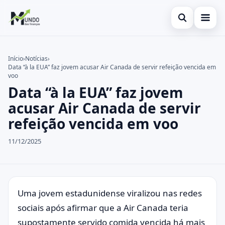
Abrir busca
Cartões
Início
›
Notícias
›
Data “à la EUA” faz jovem acusar Air Canada de servir refeição vencida em
Buscar no site
Economia
×
voo
Data “à la EUA” faz jovem
Buscar por:
Finanças
acusar Air Canada de servir
Pressione Enter para buscar ou ESC para fechar.
refeição vencida em voo
11/12/2025
Uma jovem estadunidense viralizou nas redes
sociais após afirmar que a Air Canada teria
supostamente servido comida vencida há mais