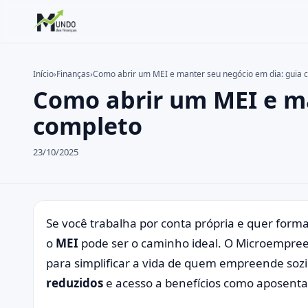
Início
›
Finanças
›
Como abrir um MEI e manter seu negócio em dia: guia 
Como abrir um MEI e ma
Buscar no site
Buscar por:
completo
Pressione Enter para buscar ou ESC para fechar.
23/10/2025
Se você trabalha por conta própria e quer form
o
MEI
pode ser o caminho ideal. O Microempreen
para simplificar a vida de quem empreende so
reduzidos
e acesso a benefícios como aposentad