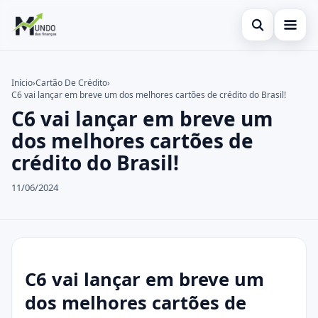
Abrir busca
Cartões
Início
›
Cartão De Crédito
›
C6 vai lançar em breve um dos melhores cartões de crédito do Brasil!
Buscar no site
Economia
×
C6 vai lançar em breve um
Buscar por:
Finanças
dos melhores cartões de
crédito do Brasil!
Pressione Enter para buscar ou ESC para fechar.
11/06/2024
C6 vai lançar em breve um
dos melhores cartões de