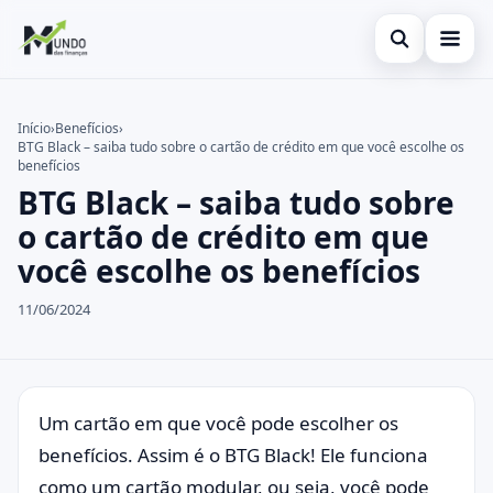
Abrir busca
Cartões
Início
›
Benefícios
›
BTG Black – saiba tudo sobre o cartão de crédito em que você escolhe os
Buscar no site
Economia
×
benefícios
BTG Black – saiba tudo sobre
Buscar por:
Finanças
o cartão de crédito em que
Pressione Enter para buscar ou ESC para fechar.
você escolhe os benefícios
11/06/2024
Um cartão em que você pode escolher os
benefícios. Assim é o BTG Black! Ele funciona
como um cartão modular, ou seja, você pode