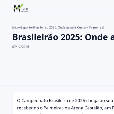
Início
›
Esporte
›
Brasileirão 2025: Onde assistir Ceará x Palmeiras?
Brasileirão 2025: Onde 
Buscar no site
Buscar por:
07/12/2025
Pressione Enter para buscar ou ESC para fechar.
O Campeonato Brasileiro de 2025 chega ao seu 
recebendo o Palmeiras na Arena Castelão, em Fo