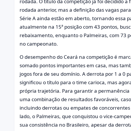
rodada. O título da competição já foi decidido 
rodada anterior, mas a definição das vagas par
Série A ainda estão em aberto, tornando essa par
atualmente na 15ª posição com 43 pontos, busc
rebaixamento, enquanto o Palmeiras, com 73 p
no campeonato.
O desempenho do Ceará na competição é marcad
somado pontos importantes em casa, mas tamb
jogos fora de seu domínio. A derrota por 1 a 0 
significou o título para o time carioca, mas ago
própria trajetória. Para garantir a permanência
uma combinação de resultados favoráveis, caso 
incluindo derrotas ou empates de concorrentes c
lado, o Palmeiras, que conquistou o vice-camp
sua consistência no Brasileiro, apesar da derro