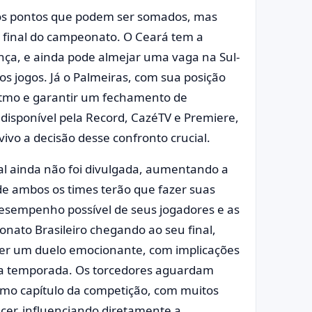
nos pontos que podem ser somados, mas
 final do campeonato. O Ceará tem a
nça, e ainda pode almejar uma vaga na Sul-
s jogos. Já o Palmeiras, com sua posição
ritmo e garantir um fechamento de
 disponível pela Record, CazéTV e Premiere,
vo a decisão desse confronto crucial.
nal ainda não foi divulgada, aumentando a
de ambos os times terão que fazer suas
desempenho possível de seus jogadores e as
nato Brasileiro chegando ao seu final,
ser um duelo emocionante, com implicações
xima temporada. Os torcedores aguardam
imo capítulo da competição, com muitos
er, influenciando diretamente a