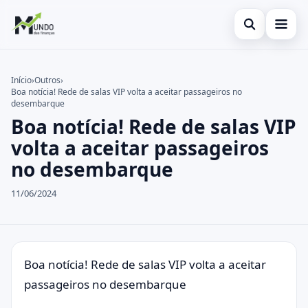
Abrir busca
Cartões
Início
›
Outros
›
Boa notícia! Rede de salas VIP volta a aceitar passageiros no
Buscar no site
Economia
×
desembarque
Boa notícia! Rede de salas VIP
Buscar por:
Finanças
volta a aceitar passageiros
Pressione Enter para buscar ou ESC para fechar.
no desembarque
11/06/2024
Boa notícia! Rede de salas VIP volta a aceitar
passageiros no desembarque