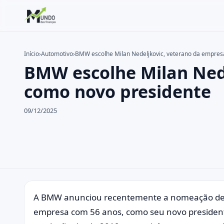
Início
›
Automotivo
›
BMW escolhe Milan Nedeljkovic, veterano da empres
BMW escolhe Milan Nede
Buscar no site
Buscar por:
como novo presidente
Pressione Enter para buscar ou ESC para fechar.
09/12/2025
A BMW anunciou recentemente a nomeação de M
empresa com 56 anos, como seu novo president