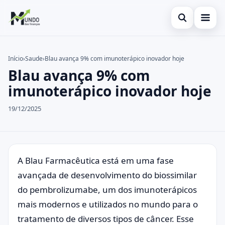
Abrir busca
Cartões
Início
›
Saude
›
Blau avança 9% com imunoterápico inovador hoje
Blau avança 9% com
Buscar no site
Economia
×
imunoterápico inovador hoje
Buscar por:
Finanças
19/12/2025
Pressione Enter para buscar ou ESC para fechar.
A Blau Farmacêutica está em uma fase
avançada de desenvolvimento do biossimilar
do pembrolizumabe, um dos imunoterápicos
mais modernos e utilizados no mundo para o
tratamento de diversos tipos de câncer. Esse