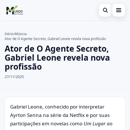
Abrir busca
Cartões
Início
›
Música
›
Ator de O Agente Secreto, Gabriel Leone revela nova profissão
Buscar no site
Economia
×
Ator de O Agente Secreto,
Buscar por:
Finanças
Gabriel Leone revela nova
profissão
Pressione Enter para buscar ou ESC para fechar.
27/11/2025
Gabriel Leone, conhecido por interpretar
Ayrton Senna na série da Netflix e por suas
participações em novelas como
Um Lugar ao