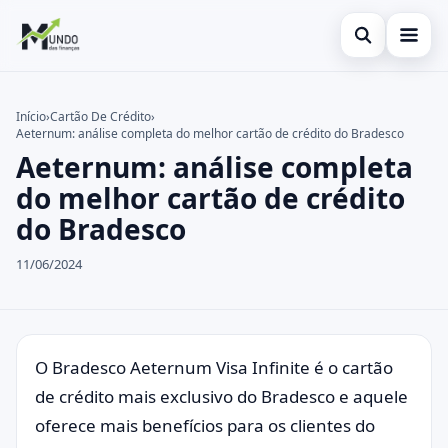
Abrir busca
Cartões
Início
›
Cartão De Crédito
›
Aeternum: análise completa do melhor cartão de crédito do Bradesco
Buscar no site
Economia
×
Aeternum: análise completa
Buscar por:
Finanças
do melhor cartão de crédito
do Bradesco
Pressione Enter para buscar ou ESC para fechar.
11/06/2024
O Bradesco Aeternum Visa Infinite é o cartão
de crédito mais exclusivo do Bradesco e aquele
oferece mais benefícios para os clientes do