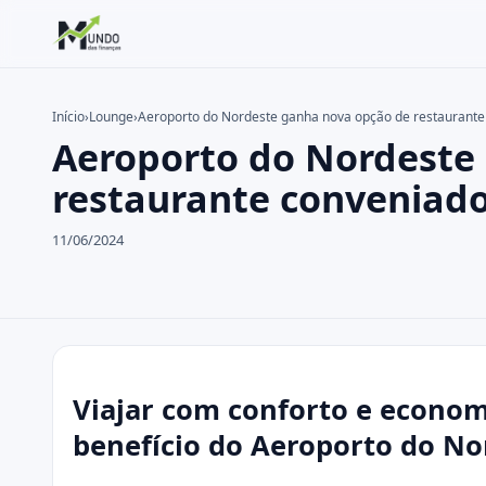
Início
›
Lounge
›
Aeroporto do Nordeste ganha nova opção de restaurante 
Aeroporto do Nordeste
Buscar no site
Buscar por:
restaurante conveniado
Pressione Enter para buscar ou ESC para fechar.
11/06/2024
Viajar com conforto e econom
benefício do Aeroporto do No