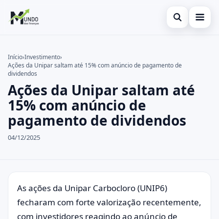
Abrir busca
Cartões
Início
›
Investimento
›
Ações da Unipar saltam até 15% com anúncio de pagamento de
Buscar no site
Economia
×
dividendos
Ações da Unipar saltam até
Buscar por:
Finanças
15% com anúncio de
Pressione Enter para buscar ou ESC para fechar.
pagamento de dividendos
04/12/2025
As ações da Unipar Carbocloro (UNIP6)
fecharam com forte valorização recentemente,
com investidores reagindo ao anúncio de