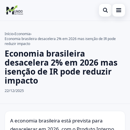
Abrir busca
Cartões
Início
›
Economia
›
Economia brasileira desacelera 2% em 2026 mas isenção de IR pode
Buscar no site
Economia
×
reduzir impacto
Economia brasileira
Buscar por:
Finanças
desacelera 2% em 2026 mas
Pressione Enter para buscar ou ESC para fechar.
isenção de IR pode reduzir
impacto
22/12/2025
A economia brasileira está prevista para
desacelerar em 2026, com o Produto Interno